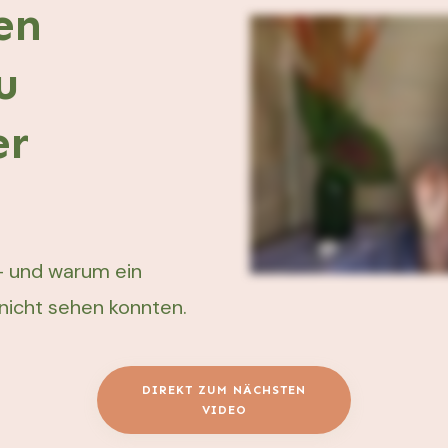
en
u
er
– und warum ein
nicht sehen konnten.
DIREKT ZUM NÄCHSTEN
VIDEO