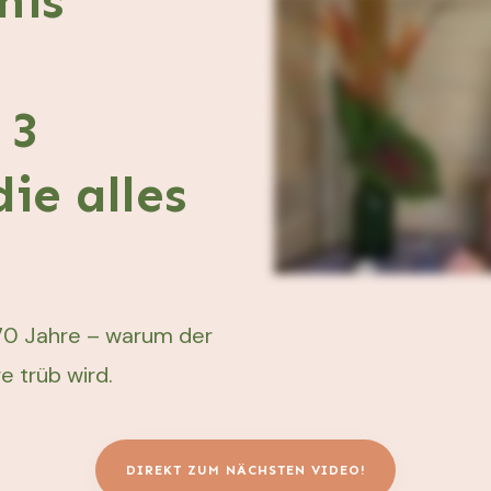
nis
 3
die alles
, 70 Jahre – warum der
e trüb wird.
DIREKT ZUM NÄCHSTEN VIDEO!